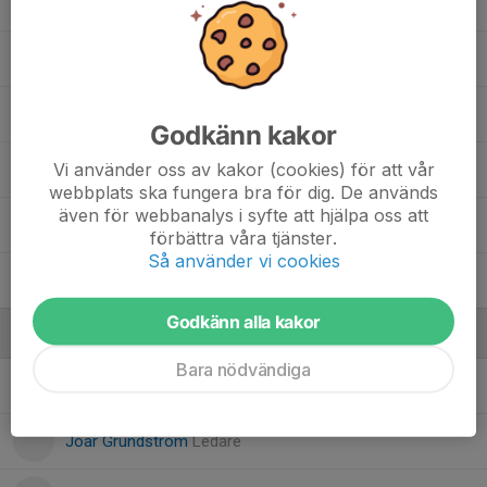
18. Joar Trübenbach
15. Jordan Rosén
Ludvig Grundström
Godkänn kakor
Vi använder oss av kakor (cookies) för att vår
21. Magdis Abdi
, Junior
webbplats ska fungera bra för dig. De används
även för webbanalys i syfte att hjälpa oss att
Mohamed Barrani
förbättra våra tjänster.
Så använder vi cookies
20. Omar Haji
Godkänn alla kakor
Ledare
Bara nödvändiga
Asmir Mehmedovic
Ledare
Joar Grundström
Ledare