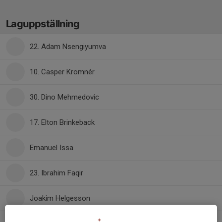
Laguppställning
22. Adam Nsengiyumva
10. Casper Kromnér
30. Dino Mehmedovic
17. Elton Brinkeback
Emanuel Issa
23. Ibrahim Faqir
Joakim Helgesson