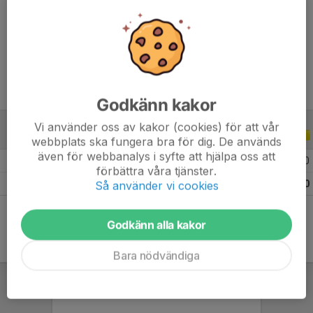
Ålder
25 år
Tidigare klubbar
IFK Norrköping, IF Sylvia
Godkänn kakor
Vi använder oss av kakor (cookies) för att vår
TRÄNINGSMATCHER
2026
webbplats ska fungera bra för dig. De används
även för webbanalys i syfte att hjälpa oss att
2026 Träningsmatcher Ettan 2026
1
0
0
0
förbättra våra tjänster.
Totalt
1
0
0
0
Så använder vi cookies
Godkänn alla kakor
Bara nödvändiga