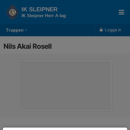
IK SLEIPNER
IK Sleipner Herr A-lag
Logga in
Truppen
Nils Akai Rosell
Titel
Fysioterapeut