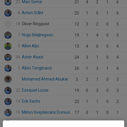
23
Maic Sema
21
4
2
1
6
8
Anton Ståhl
25
1
5
1
6
18
Oliver Ringqvist
12
3
2
0
5
7
Hugo Bilajbegovic
19
1
4
0
5
9
Albin Aljic
13
4
0
0
4
34
Arbér Abazi
24
3
1
0
4
5
Albin Tengbrand
26
1
3
1
4
Mohamed Ahmed Abukar
3
2
1
0
3
22
Ezequiel Lucas
19
0
3
0
3
14
Erik Sachs
22
1
1
0
2
19
Milton Svejdekrans Erenius
17
0
1
0
1
20
Kristoffer Olsson
21
0
1
0
1