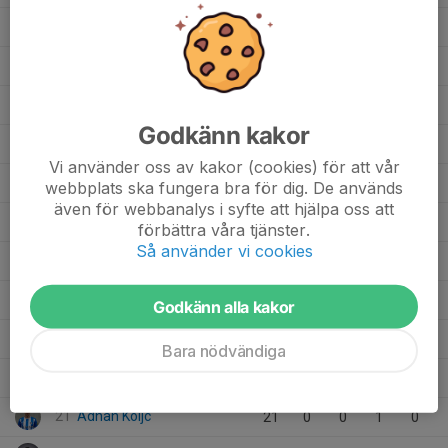
16
Joshua Richards
16
0
1
2
1
6
Gabriel Lahdo
25
0
1
0
1
17
Abdul Aziz
14
0
1
0
1
Godkänn kakor
21
Vilhelm Hansson
1
0
0
0
0
Vi använder oss av kakor (cookies) för att vår
4
Nils Akai Rosell
13
0
0
0
0
webbplats ska fungera bra för dig. De används
även för webbanalys i syfte att hjälpa oss att
23
Leonel Holmlund
1
0
0
0
0
förbättra våra tjänster.
Så använder vi cookies
15
Henrik Gerle
17
0
0
0
0
12
Gustav Rydberg
4
0
0
0
0
Godkänn alla kakor
12
Gian Mendez
1
0
0
0
0
Bara nödvändiga
10
Buster Blosse
2
0
0
0
0
21
Adnan Koijc
21
0
0
1
0