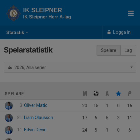
IK SLEIPNER
IK Sleipner Herr A-lag
Logga in
Statistik
Spelarstatistik
Spelare
Lag
2026, Alla serier
SPELARE
3
Oliver Matic
20
15
1
0
16
81
Liam Olausson
17
6
5
3
11
11
Edvin Devic
24
5
1
0
6