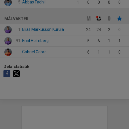
5
Abbas Fadhil
1
0
0
0
0
MÅLVAKTER
1
Elias Markusson Kurula
24
24
2
0
91
Emil Holmberg
5
6
1
1
Gabriel Gabro
6
1
1
0
Dela statistik