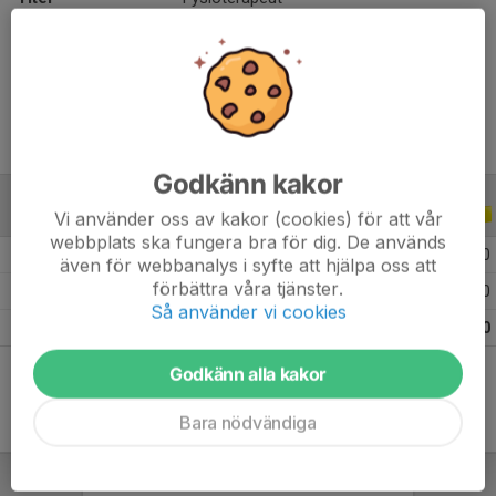
Ålder
25 år
Tidigare klubbar
IFK Norrköping, IF Sylvia
Godkänn kakor
JUNIOR-/UNGDOMSSERIER
2019
Vi använder oss av kakor (cookies) för att vår
webbplats ska fungera bra för dig. De används
2019 DM P 19 Grupp A
3
0
0
0
även för webbanalys i syfte att hjälpa oss att
förbättra våra tjänster.
2019 P19 Div.1 - Region 3
4
0
0
0
Så använder vi cookies
Totalt
7
0
0
0
Godkänn alla kakor
Bara nödvändiga