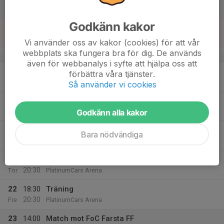
Torvalla IP 1
Godkänn kakor
17
Sön
Vi använder oss av kakor (cookies) för att vår
webbplats ska fungera bra för dig. De används
v.38
även för webbanalys i syfte att hjälpa oss att
18
17:30
Träning
förbättra våra tjänster.
19:00
Mån
Ektorp A plan
Så använder vi cookies
19
18:00
Träning
19:30
Godkänn alla kakor
Tis
World Class
20
Bara nödvändiga
Ons
21
18:30
Träning
20:30
Tor
PlatinumCars Arena
22
18:30
Träning
20:30
Fre
PlatinumCars Arena
23
14:00
Match mot FoC Farsta FF