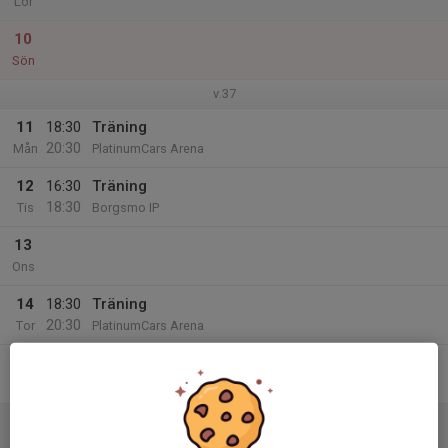
Lör
10
Sön
v.37
11
18:30
Träning
20:30
Mån
PlatinumCars Arena
12
16:30
Träning
18:30
Tis
Borgsmo IP
13
Ons
14
18:30
Träning
20:30
Tor
PlatinumCars Arena
15
18:30
Träning
20:30
Fre
PlatinumCars Arena
16
16:00
Match mot IFK Haninge
18:00
Lör
Div 2 Södra Svealand, herr 2023