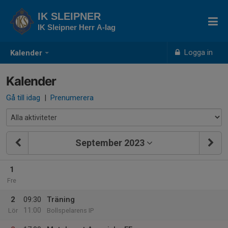
IK SLEIPNER
IK Sleipner Herr A-lag
Logga in
Kalender
Kalender
Gå till idag
|
Prenumerera
September 2023
1
Fre
2
09:30
Träning
11:00
Lör
Bollspelarens IP