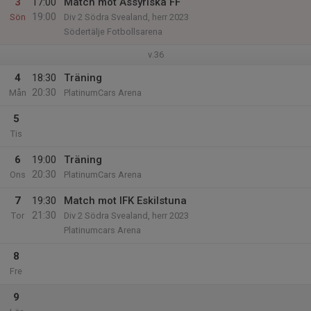
3
17:00
Match mot Assyriska FF
19:00
Sön
Div 2 Södra Svealand, herr 2023
Södertälje Fotbollsarena
v.36
4
18:30
Träning
20:30
Mån
PlatinumCars Arena
5
Tis
6
19:00
Träning
20:30
Ons
PlatinumCars Arena
7
19:30
Match mot IFK Eskilstuna
21:30
Tor
Div 2 Södra Svealand, herr 2023
Platinumcars Arena
8
Fre
9