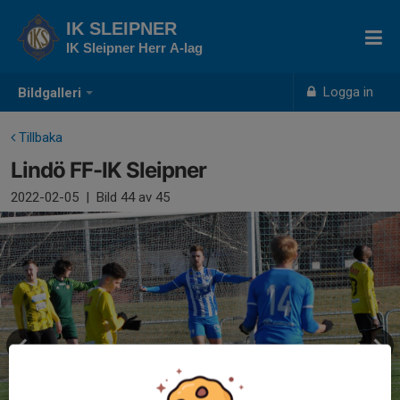
IK SLEIPNER
IK Sleipner Herr A-lag
Logga in
Bildgalleri
Tillbaka
Lindö FF-IK Sleipner
2022-02-05
|
Bild
44
av 45