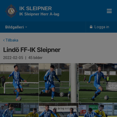
IK SLEIPNER
IK Sleipner Herr A-lag
Logga in
Bildgalleri
Tillbaka
Lindö FF-IK Sleipner
2022-02-05
|
45 bilder