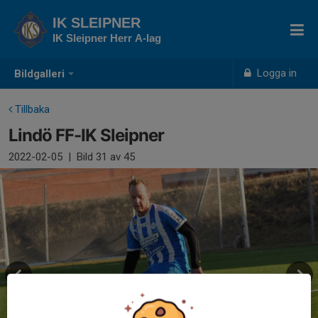
IK SLEIPNER
IK Sleipner Herr A-lag
Logga in
Bildgalleri
Tillbaka
Lindö FF-IK Sleipner
2022-02-05
|
Bild
31
av 45