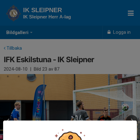
IK SLEIPNER
IK Sleipner Herr A-lag
Logga in
Bildgalleri
Tillbaka
IFK Eskilstuna - IK Sleipner
2024-08-10
|
Bild
23
av 87