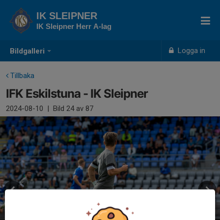
IK SLEIPNER
IK Sleipner Herr A-lag
Logga in
Bildgalleri
Tillbaka
IFK Eskilstuna - IK Sleipner
2024-08-10
|
Bild
24
av 87