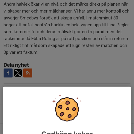
Andra halvlek ökar vi en nivå och det märks direkt på planen när
vi skapar mer och mer målchanser. Vi har ännu mer kontroll och
avvärjer Smedbys försök att skapa anfall. I matchminut 80
börjar ett anfall nerifrån backlinjen hela vägen upp till Lina Pegler
som kommer fri och deras målvakt gör en fri parad men det
räcker inte då Ebba Rolling är på rätt position och slår in returen.
Ett riktigt fint mål som skapade ett lugn resten av matchen och
3p var ett faktum.
Dela nyhet
Tidigare nyheter
Debutanter i division 3
23 sep 2023
0
Härlig fredag på Ektorps IP
Godkänn kakor