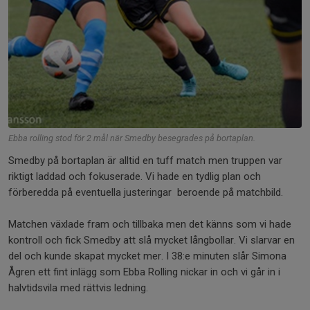
Ebba rolling stod för 2 mål när Smedby besegrades på bortaplan.
Smedby på bortaplan är alltid en tuff match men truppen var
riktigt laddad och fokuserade. Vi hade en tydlig plan och
förberedda på eventuella justeringar beroende på matchbild.
Matchen växlade fram och tillbaka men det känns som vi hade
kontroll och fick Smedby att slå mycket långbollar. Vi slarvar en
del och kunde skapat mycket mer. I 38:e minuten slår Simona
Ågren ett fint inlägg som Ebba Rolling nickar in och vi går in i
halvtidsvila med rättvis ledning.