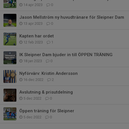
14 apr 2023
0
Jason Mellström ny huvudtränare för Sleipner Dam
13 apr 2023
0
Kapten har ordet
12 feb 2023
1
IK Sleipner Dam bjuder in till ÖPPEN TRÄNING
18 jan 2023
0
Nyförvärv: Kristin Andersson
16 dec 2022
2
Avslutning & prisutdelning
5 dec 2022
0
Öppen träning för Sleipner
5 dec 2022
0