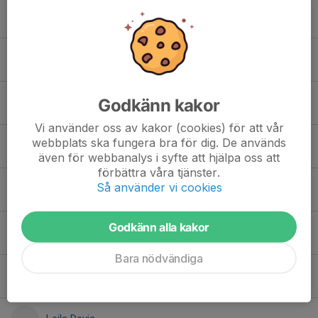
Emmy Nilsson
Fanny Ytterholm
Godkänn kakor
Frida Sandstedt
Vi använder oss av kakor (cookies) för att vår
webbplats ska fungera bra för dig. De används
Jirapon Sanoklang
även för webbanalys i syfte att hjälpa oss att
förbättra våra tjänster.
Så använder vi cookies
Johanna Eklundh
Godkänn alla kakor
Josefin Skoglund
Bara nödvändiga
Kajsa Rinnegård