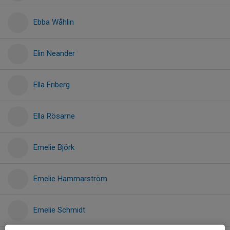
Ebba Wåhlin
Elin Neander
Ella Friberg
Ella Rösarne
Emelie Björk
Emelie Hammarström
Emelie Schmidt