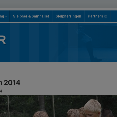
ing
Sleipner & Samhället
Sleipnerringen
Partners
R
n 2014
4