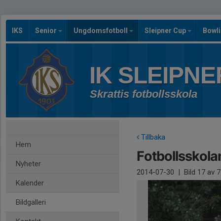
IKS
Senior
Ungdomsfotboll
Sleipner Cup
Bowl
IK SLEIPNE
Skrattis fotbollsskola
Tillbaka
Hem
Fotbollsskola
Nyheter
2014-07-30
|
Bild
17
av 7
Kalender
Bildgalleri