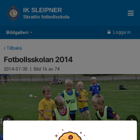
IK SLEIPNER
Skrattis fotbollsskola
Logga in
Bildgalleri
Tillbaka
Fotbollsskolan 2014
2014-07-30
|
Bild
16
av 74