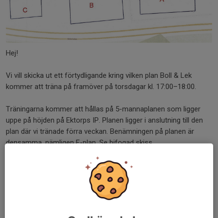
Hej!
Vi vill skicka ut ett förtydligande kring vilken plan Boll & Lek
kommer att träna på framöver på torsdagar kl. 17:00–18:00.
Träningarna kommer att hållas på 5-mannaplanen som ligger
uppe på höjden på Ektorps IP. Planen ligger i anslutning till den
plan där vi tränade förra veckan. Benämningen på planen är
densamma, nämligen F-plan. Se bifogad skiss.
Vi ber om ursäkt för strulet och eventuell förvirring kring detta.
På uppstartsmötet kommunicerades det initialt att vi skulle träna
på just planen på höjden, och nu vill vi säkerställa att
informationen är tydlig för alla framöver.