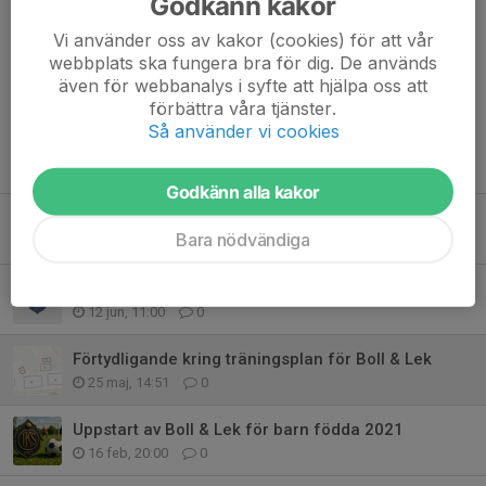
Godkänn kakor
Tack för förståelsen, så ses vi på torsdag!
Vi använder oss av kakor (cookies) för att vår
Dela nyhet
webbplats ska fungera bra för dig. De används
även för webbanalys i syfte att hjälpa oss att
förbättra våra tjänster.
Så använder vi cookies
Tidigare nyheter
Godkänn alla kakor
Nu tar Boll & Lek sommarlov ☀️⚽
Bara nödvändiga
29 jun, 16:32
0
Tack för en fantastisk start på Boll & Lek – information inför sommaren
12 jun, 11:00
0
Förtydligande kring träningsplan för Boll & Lek
25 maj, 14:51
0
Uppstart av Boll & Lek för barn födda 2021
16 feb, 20:00
0