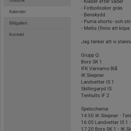
Statistik
- Kläder efter väder
- Fotbollsskor gräs
Kalender
- Benskydd
- Puma shorts- och st
Bildgalleri
- Mellis (finns att köpa
Kontakt
Jag tänker att vi stann
Grupp Q:
Bors SK 1
IFK Värnamo Blå
IK Sleipner
Landvetter IS 1
Skillingaryd IS
Tenhults IF 2
Spelschema:
14:50 IK Sleipner - Ten
16:05 Landvetter IS 1 -
17:20 Bors SK 1 - IK Sl