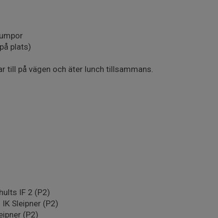
rumpor
 på plats)
ar till på vägen och äter lunch tillsammans.
hults IF 2 (P2)
 IK Sleipner (P2)
eipner (P2)