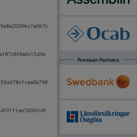
e89a8a20396c7a667c
8a187c6f4a6c15d9e
Premium Partners
4950a978c1caa0b798
64f3111ee7606fc4f