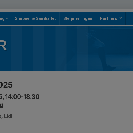
ing
Sleipner & Samhället
Sleipnerringen
Partners
R
025
5, 14:00-18:30
g
, Lidl