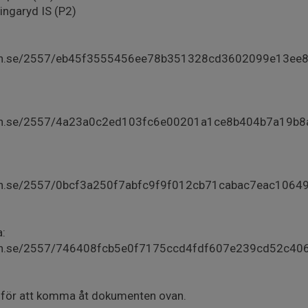
lingaryd IS (P2)
dmin.se/2557/eb45f3555456ee78b351328cd3602099e13e
dmin.se/2557/4a23a0c2ed103fc6e00201a1ce8b404b7a19b
min.se/2557/0bcf3a250f7abfc9f9f012cb71cabac7eac106
a:
min.se/2557/746408fcb5e0f7175ccd4fdf607e239cd52c40
n för att komma åt dokumenten ovan.