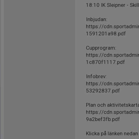
18:10 IK Sleipner - Skil
Inbjudan:
https://cdn.sporta
1591201a98.pdf
Cupprogram:
https://cdn.sporta
1c870f1117.pdf
Infobrev:
https://cdn.sportad
53292837.pdf
Plan och aktivitetskart
https://cdn.sportad
9a2bef3fb.pdf
Klicka på länken neda