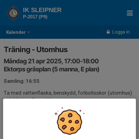
IK SLEIPNER
P-2017 (P9)
Logga in
Kalender
Träning - Utomhus
Måndag 21 apr 2025, 17:00-18:00
Ektorps gräsplan (5 manna, E plan)
Samling: 16:55
Ta med vattenflaska, benskydd, fotbollsskor (utomhus)
och kläder efter väder.