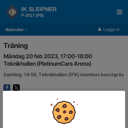
IK SLEIPNER
P-2017 (P9)
Logga in
Kalender
Träning
Måndag 20 feb 2023, 17:00-18:00
Teknikhallen (PlatinumCars Arena)
Samling: 16:55, Teknikhallen (IFK) inomhus konstgräs