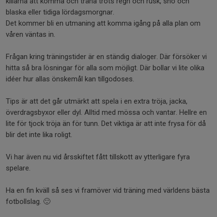
killarna att komma och träna trots regn och rusk, snö och
blaska eller tidiga lördagsmorgnar.
Det kommer bli en utmaning att komma igång på alla plan om
våren väntas in.
Frågan kring träningstider är en ständig dialoger. Där försöker vi
hitta så bra lösningar för alla som möjligt. Där bollar vi lite olika
idéer hur allas önskemål kan tillgodoses.
Tips är att det går utmärkt att spela i en extra tröja, jacka,
överdragsbyxor eller dyl. Alltid med mössa och vantar. Hellre en
lite för tjock tröja än för tunn. Det viktiga är att inte frysa för då
blir det inte lika roligt.
Vi har även nu vid årsskiftet fått tillskott av ytterligare fyra
spelare.
Ha en fin kväll så ses vi framöver vid träning med världens bästa
fotbollslag. 🙂