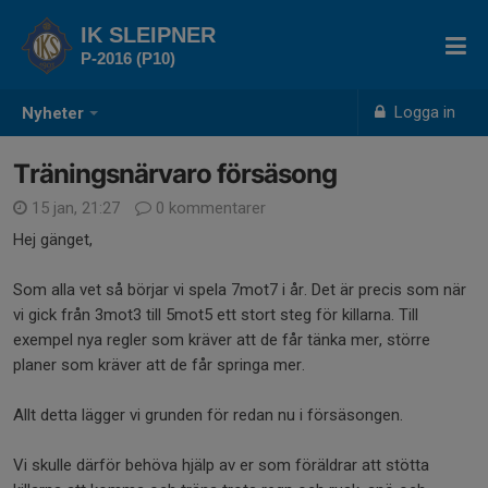
IK SLEIPNER
P-2016 (P10)
Logga in
Nyheter
Träningsnärvaro försäsong
15 jan, 21:27
0 kommentarer
Hej gänget,
Som alla vet så börjar vi spela 7mot7 i år. Det är precis som när
vi gick från 3mot3 till 5mot5 ett stort steg för killarna. Till
exempel nya regler som kräver att de får tänka mer, större
planer som kräver att de får springa mer.
Allt detta lägger vi grunden för redan nu i försäsongen.
Vi skulle därför behöva hjälp av er som föräldrar att stötta