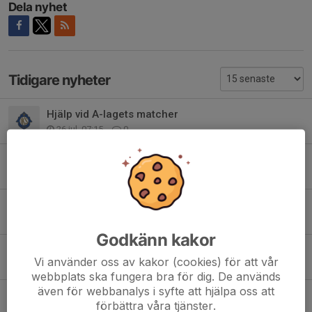
Dela nyhet
Tidigare nyheter
Hjälp vid A-lagets matcher
26 jul, 07:15
0
Viktig info & sommarpepp!
10 jun, 12:00
0
Inför Kolmården Cup
31 maj, 10:39
0
Godkänn kakor
Bortastället
Vi använder oss av kakor (cookies) för att vår
14 maj, 21:51
0
webbplats ska fungera bra för dig. De används
även för webbanalys i syfte att hjälpa oss att
Inför Totte Nyman Cup
förbättra våra tjänster.
13 maj, 12:00
0