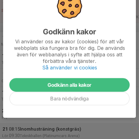
15
16:30
Match mot Krokeks IF
18:00
Sön
Träningsmatcher 2026
https://www.google.com/maps/dir/Norrk%C3%B6ping,+Sverige/Kul
v.8
Godkänn kakor
16
16:30
Inomhusträning (konstgräs)
Vi använder oss av kakor (cookies) för att vår
17:30
Mån
Teknikhallen PCA inomhus konstgräs
webbplats ska fungera bra för dig. De används
även för webbanalys i syfte att hjälpa oss att
17
förbättra våra tjänster.
Tis
Så använder vi cookies
18
18:00
Utomhusträning (konstgräs)
19:30
Ons
Bollspelaren IP, Ingelstagatan 31, 602 41 Norrköping
Godkänn alla kakor
19
Bara nödvändiga
Tor
20
Fre
21
08:15
Inomhusträning (konstgräs)
09:30
Lör
Teknikhallen (Platinumcars Arena)