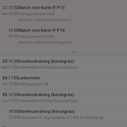
22
13:30
Match mot Karle IF P15
16:00
Sön
Träningsmatcher 2026
Airdome Linköping Rydsvägen 5
13:30
Match mot Karle IF P16
16:00
Träningsmatcher 2026
Airdome Linköping Rydsvägen 5
v.9
23
16:30
Inomhusträning (konstgräs)
17:30
Mån
Teknikhallen PCA inomhus konstgräs
24
17:00
Ledarmöte
19:30
Tis
Ståthögavägen 48
25
16:30
Inomhusträning (konstgräs)
17:30
Ons
Teknikhallen PCA inomhus konstgräs
18:00
Utomhusträning (konstgräs)
19:30
Bollspelaren IP, Ingelstagatan 31, 602 41 Norrköping