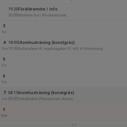
19:20
Föräldramöte / info
20:00
Idrottens hus i Klockaretorpet
3
Tis
4
18:00
Utomhusträning (konstgräs)
19:30
Ons
Bollspelaren IP, Ingelstagatan 31, 602 41 Norrköping
5
Tor
6
Fre
7
08:15
Inomhusträning (konstgräs)
09:30
Lör
Teknikhallen (Platinumcars Arena)
8
Sön
v.7