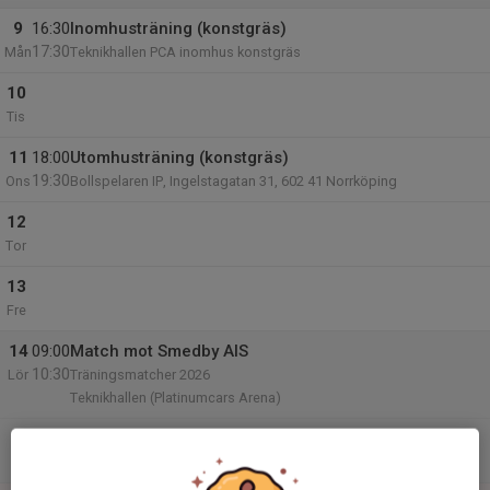
9
16:30
Inomhusträning (konstgräs)
17:30
Mån
Teknikhallen PCA inomhus konstgräs
10
Tis
11
18:00
Utomhusträning (konstgräs)
19:30
Ons
Bollspelaren IP, Ingelstagatan 31, 602 41 Norrköping
12
Tor
13
Fre
14
09:00
Match mot Smedby AIS
10:30
Lör
Träningsmatcher 2026
Teknikhallen (Platinumcars Arena)
09:00
Inomhusträning i Teknishallen
10:30
Teknishallen, A-sal (Fotbollsgatan 10)