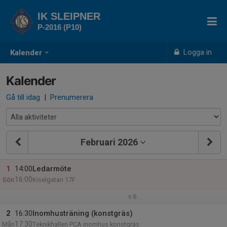
IK SLEIPNER
P-2016 (P10)
Logga in
Kalender
Kalender
Gå till idag
|
Prenumerera
Februari 2026
1
14:00
Ledarmöte
16:00
Sön
Kiselgatan 17F
v.6
2
16:30
Inomhusträning (konstgräs)
17:30
Mån
Teknikhallen PCA inomhus konstgräs