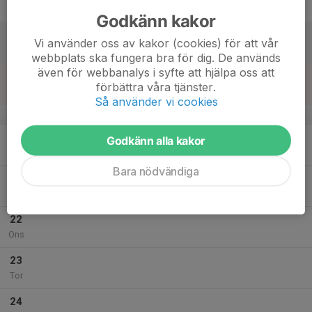
Fre
Godkänn kakor
18
09:30
Inomhusträning (konstgräs)
Vi använder oss av kakor (cookies) för att vår
10:30
Lör
Teknikhallen (Platinumcars Arena)
webbplats ska fungera bra för dig. De används
även för webbanalys i syfte att hjälpa oss att
19
förbättra våra tjänster.
Sön
Så använder vi cookies
v.4
20
16:30
Inomhusträning (konstgräs)
Godkänn alla kakor
17:30
Mån
Teknikhallen (Platinumcars Arena)
Bara nödvändiga
21
Tis
22
Ons
23
Tor
24