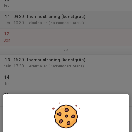
Fre
11
09:30
Inomhusträning (konstgräs)
10:30
Lör
Teknikhallen (Platinumcars Arena)
12
Sön
v.3
13
16:30
Inomhusträning (konstgräs)
17:30
Mån
Teknikhallen (Platinumcars Arena)
14
Tis
15
Ons
16
Tor
17