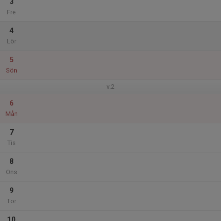
3
Fre
4
Lör
5
Sön
v.2
6
Mån
7
Tis
8
Ons
9
Tor
10