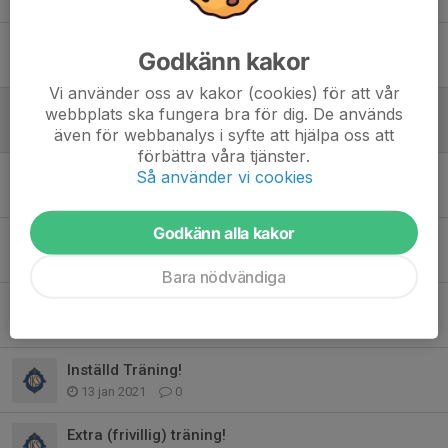
Vinst i Slottscupen 2026
Godkänn kakor
27 jul, 10:00
1
Vi använder oss av kakor (cookies) för att vår
Vinst i Atlascupen 2025!
webbplats ska fungera bra för dig. De används
3 jan, 22:00
0
även för webbanalys i syfte att hjälpa oss att
förbättra våra tjänster.
Futsalcup söndag 8/12
Så använder vi cookies
6 dec 2024
0
Godkänn alla kakor
Idrottsrabatten!
17 mar 2021
1
Bara nödvändiga
Träningskläder!
29 jan 2021
0
Inställd Träning!
13 jan 2021
0
Extra (frivillig) träning!