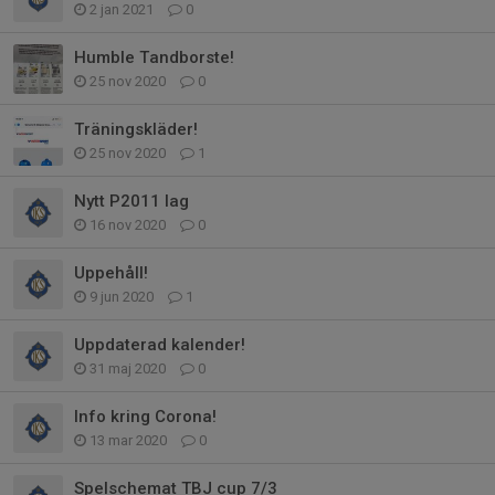
2 jan 2021
0
Humble Tandborste!
25 nov 2020
0
Träningskläder!
25 nov 2020
1
Nytt P2011 lag
16 nov 2020
0
Uppehåll!
9 jun 2020
1
Uppdaterad kalender!
31 maj 2020
0
Info kring Corona!
13 mar 2020
0
Spelschemat TBJ cup 7/3