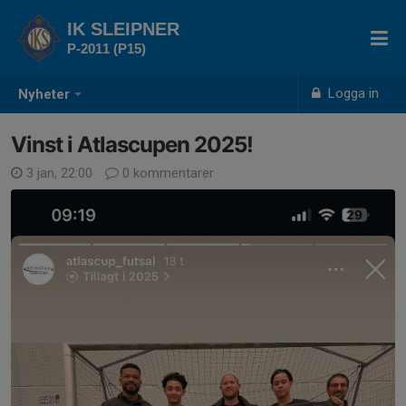
IK SLEIPNER
P-2011 (P15)
Logga in
Nyheter
Vinst i Atlascupen 2025!
3 jan, 22:00
0 kommentarer