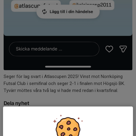
Seger för lag svart i Atlascupen 2025! Vinst mot Norrköping
Futsal Club i semifinal och seger 2-1 i finalen mot Högsjö BK.
Tyvärr möttes våra två lag vi hade med redan i kvartsfinal.
Dela nyhet
Tidigare nyheter