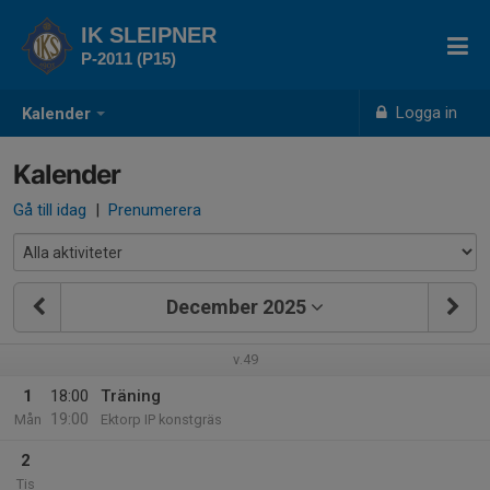
IK SLEIPNER
P-2011 (P15)
Logga in
Kalender
Kalender
Gå till idag
|
Prenumerera
December 2025
v.49
1
18:00
Träning
19:00
Mån
Ektorp IP konstgräs
2
Tis