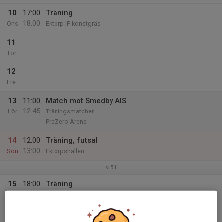
10
17:00
Träning
18:00
Ons
Ektorp IP konstgräs
11
Tor
12
Fre
13
11:00
Match mot Smedby AIS
12:45
Lör
Träningsmatcher
PreZero Arena
14
12:00
Träning, futsal
13:00
Sön
Ektorpshallen
v.51
15
18:00
Träning
19:00
Mån
Ektorp IP konstgräs
16