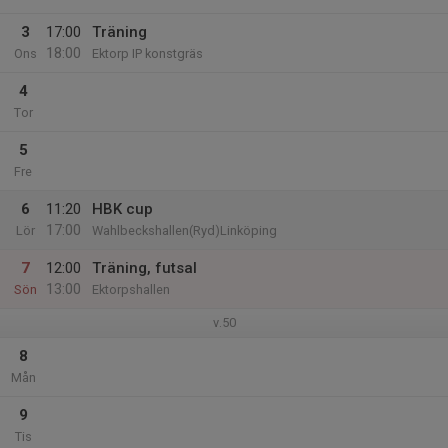
3
17:00
Träning
18:00
Ons
Ektorp IP konstgräs
4
Tor
5
Fre
6
11:20
HBK cup
17:00
Lör
Wahlbeckshallen(Ryd)Linköping
7
12:00
Träning, futsal
13:00
Sön
Ektorpshallen
v.50
8
Mån
9
Tis