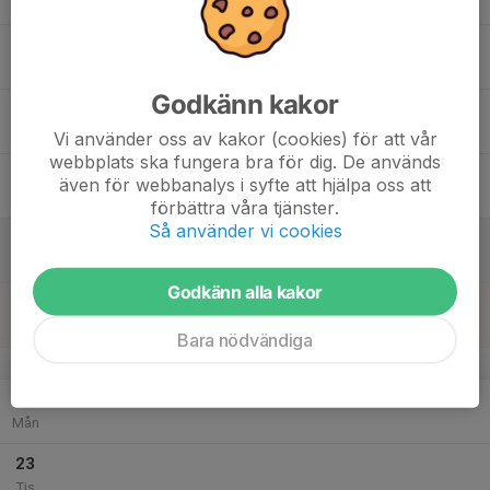
Tis
17
17:00
Träning
18:00
Ons
Ektorp IP konstgräs
Godkänn kakor
18
Tor
Vi använder oss av kakor (cookies) för att vår
webbplats ska fungera bra för dig. De används
19
även för webbanalys i syfte att hjälpa oss att
Fre
förbättra våra tjänster.
Så använder vi cookies
20
Lör
Godkänn alla kakor
21
12:00
Träning, futsal
13:00
Sön
Ektorpshallen
Bara nödvändiga
v.52
22
Mån
23
Tis