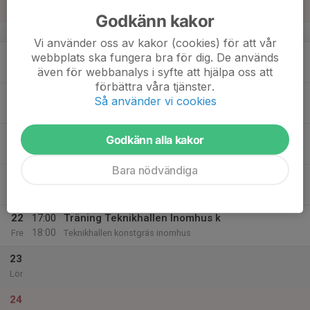
14:30
Sön
Vikingavallen Söderköping
Godkänn kakor
v.12
Vi använder oss av kakor (cookies) för att vår
18
17:00
Träning Ektorp IP Konstgräs
webbplats ska fungera bra för dig. De används
18:00
Mån
Ektorp IP konstgräs
även för webbanalys i syfte att hjälpa oss att
förbättra våra tjänster.
19
Så använder vi cookies
Tis
20
17:30
Träningsmatch Jaguar
Godkänn alla kakor
19:00
Ons
Sydvallen (Hageby)
Bara nödvändiga
21
Tor
22
17:00
Träning Teknikhallen Inomhus k
18:00
Fre
Teknikhallen konstgräs inomhus
23
Lör
24