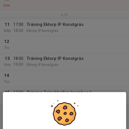
Sön
v.11
11
17:00
Träning Ektorp IP Konstgräs
18:00
Mån
Ektorp IP konstgräs
12
Tis
13
18:00
Träning Ektorp IP Konstgräs
19:00
Ons
Ektorp IP konstgräs
14
Tor
15
17:00
Träning Teknikhallen Inomhus k
18:00
Fre
Teknikhallen konstgräs inomhus
16
Lör
17
13:00
Träningsmatch Söderköping