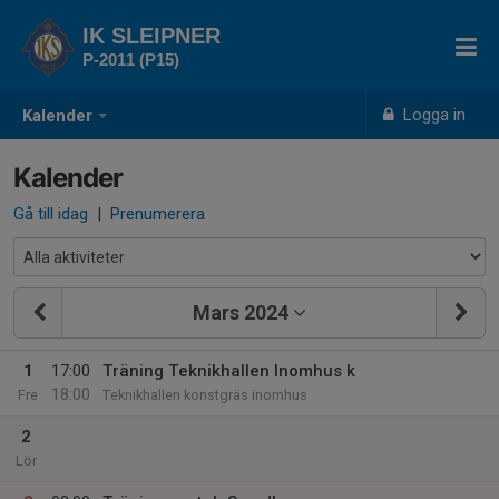
IK SLEIPNER
P-2011 (P15)
Logga in
Kalender
Kalender
Gå till idag
|
Prenumerera
Mars 2024
1
17:00
Träning Teknikhallen Inomhus k
18:00
Fre
Teknikhallen konstgräs inomhus
2
Lör