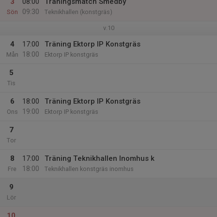
3
08:00
Träningsmatch Smedby
09:30
Sön
Teknikhallen (konstgräs)
v.10
4
17:00
Träning Ektorp IP Konstgräs
18:00
Mån
Ektorp IP konstgräs
5
Tis
6
18:00
Träning Ektorp IP Konstgräs
19:00
Ons
Ektorp IP konstgräs
7
Tor
8
17:00
Träning Teknikhallen Inomhus k
18:00
Fre
Teknikhallen konstgräs inomhus
9
Lör
10