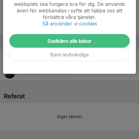
webbplats ska fungera bra för dig. De används
även för webbanalys i syfte att hjälpa oss att
19. Theodor Ringborg
förbättra våra tjänster.
Så använder vi cookies
10. Yohanna Issa
Godkänn alla kakor
Ledare
Bara nödvändiga
Mikael Sjöwall
Målvaktstränare
Milad Touma
Huvudledare
Referat
Inget skrivet