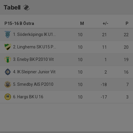
Tabell
P15-16 B Östra
M
+/-
P
1. Söderköpings IK U15-16 Vit
10
21
22
2. Linghems SK U15 P15/16
10
11
20
3. Eneby BK P2010 Vit
10
1
19
4. IK Sleipner Junior Vit
10
2
16
5. Smedby AIS P2010
10
-18
7
6. Hargs BK U 16
10
-17
3