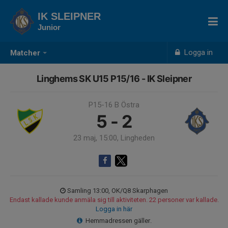
IK SLEIPNER
Junior
Logga in
Matcher
Linghems SK U15 P15/16 - IK Sleipner
P15-16 B Östra
5 - 2
23 maj, 15:00, Lingheden
Samling 13:00, OK/Q8 Skarphagen
Endast kallade kunde anmäla sig till aktiviteten. 22 personer var kallade.
Logga in här
Hemmadressen gäller.