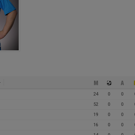
24
0
0
52
0
0
19
0
0
16
0
0