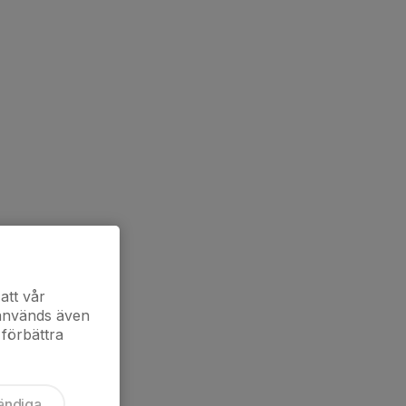
att vår
 används även
 förbättra
ändiga