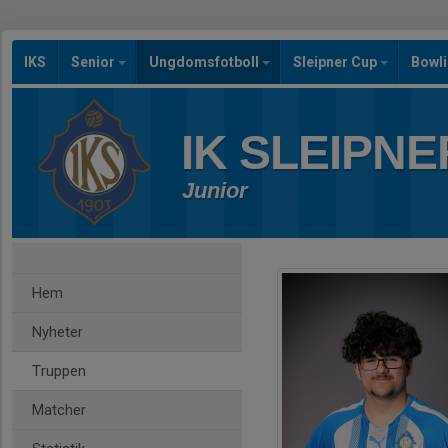
IKS
Senior
Ungdomsfotboll
Sleipner Cup
Bowl
IK SLEIPNE
Junior
Hem
Nyheter
Truppen
Matcher