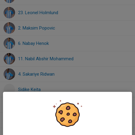
23. Leonel Holmlund
2. Maksim Popovic
6. Nabay Henok
11. Nabil Abshir Mohammed
4. Sakariye Ridwan
Sidike Keita
19. Theodor Ringborg
21. Vilhelm Hansson