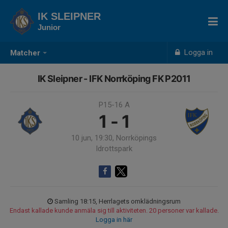
IK SLEIPNER
Junior
Logga in
Matcher
IK Sleipner - IFK Norrköping FK P2011
P15-16 A
1 - 1
10 jun, 19:30, Norrköpings
Idrottspark
Samling 18:15, Herrlagets omklädningsrum
Endast kallade kunde anmäla sig till aktiviteten. 20 personer var kallade.
Logga in här