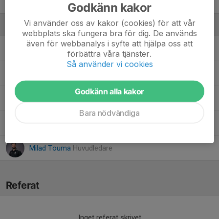
10. Yohanna Issa
Godkänn kakor
Vi använder oss av kakor (cookies) för att vår
Ledare
webbplats ska fungera bra för dig. De används
även för webbanalys i syfte att hjälpa oss att
Alexander Touma
Hjälpledare
förbättra våra tjänster.
Så använder vi cookies
Henric Andersson
Ledare
Godkänn alla kakor
Jonny Danho
Resursledare
Bara nödvändiga
Mikael Sjöwall
Målvaktstränare
Milad Touma
Huvudledare
Referat
Inget referat skrivet