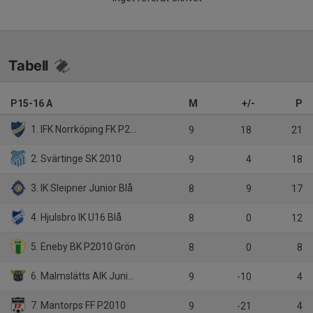
Tabell
P15-16 A
M
+/-
P
1. IFK Norrköping FK P2011
9
18
21
2. Svärtinge SK 2010
9
4
18
3. IK Sleipner Junior Blå
8
9
17
4. Hjulsbro IK U16 Blå
8
0
12
5. Eneby BK P2010 Grön
8
0
8
6. Malmslätts AIK Junior Vit
9
-10
4
7. Mantorps FF P2010
9
-21
4