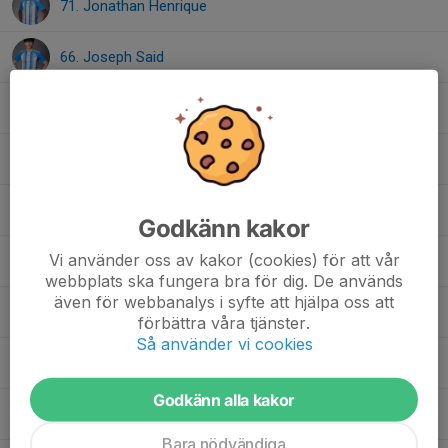
71. Jonathan Henrique
66. Joseph Said
23. Leonel Holmlund
2. Maksim Popovic
47. Melvin Mesetovic
Godkänn kakor
Vi använder oss av kakor (cookies) för att vår
11. Nabil Abshir Mohammed
webbplats ska fungera bra för dig. De används
även för webbanalys i syfte att hjälpa oss att
4. Sakariye Ridwan
förbättra våra tjänster.
Så använder vi cookies
19. Theodor Ringborg
Godkänn alla kakor
21. Vilhelm Hansson
Bara nödvändiga