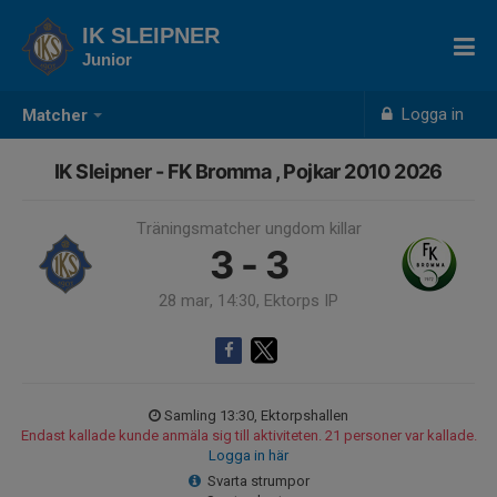
IK SLEIPNER
Junior
Logga in
Matcher
IK Sleipner - FK Bromma , Pojkar 2010 2026
Träningsmatcher ungdom killar
3 - 3
28 mar, 14:30, Ektorps IP
Samling 13:30, Ektorpshallen
Endast kallade kunde anmäla sig till aktiviteten. 21 personer var kallade.
Logga in här
Svarta strumpor