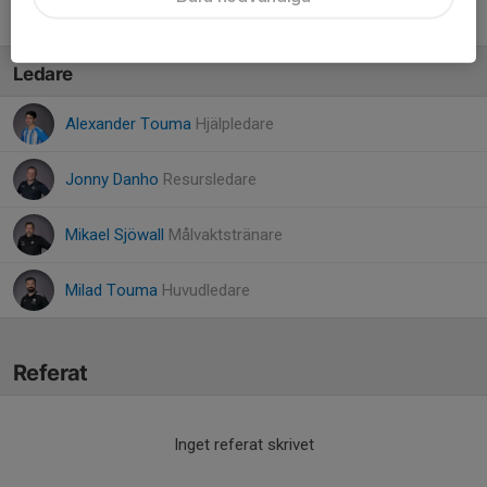
10. Yohanna Issa
Ledare
Alexander Touma
Hjälpledare
Jonny Danho
Resursledare
Mikael Sjöwall
Målvaktstränare
Milad Touma
Huvudledare
Referat
Inget referat skrivet