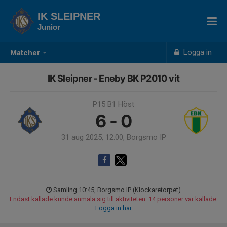
IK SLEIPNER
Junior
Logga in
Matcher
IK Sleipner - Eneby BK P2010 vit
P15 B1 Höst
6 - 0
31 aug 2025, 12:00, Borgsmo IP
Samling 10:45, Borgsmo IP (Klockaretorpet)
Endast kallade kunde anmäla sig till aktiviteten. 14 personer var kallade.
Logga in här