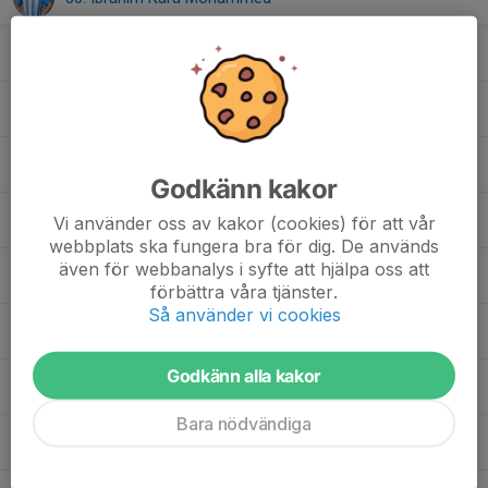
66. Joseph Said
22. Lamin Fati
21. Magdis Abdi
Godkänn kakor
47. Melvin Mesetovic
Vi använder oss av kakor (cookies) för att vår
webbplats ska fungera bra för dig. De används
även för webbanalys i syfte att hjälpa oss att
3. Melwin Vörös Willander
förbättra våra tjänster.
Så använder vi cookies
17. Mohammed Sadik
Godkänn alla kakor
11. Nabil Abshir Mohammed
Bara nödvändiga
33. Sebastian Hallsten Sjövall