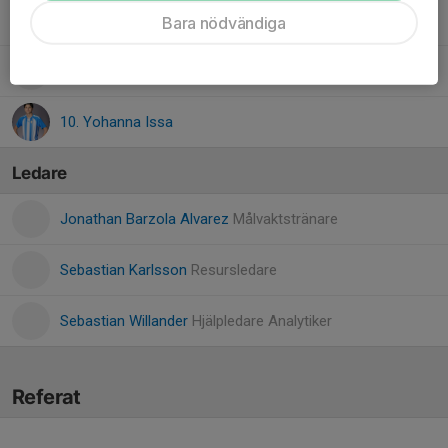
71. Yedidya Yonas
Bara nödvändiga
12. Yeremiah Preuss
10. Yohanna Issa
Ledare
Jonathan Barzola Alvarez
Målvaktstränare
Sebastian Karlsson
Resursledare
Sebastian Willander
Hjälpledare Analytiker
Referat