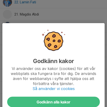
22. Lamin Fati
21. Magdis Abdi
47. Melvin Mesetovic
3. Melwin Vörös Willander
6. Nabay Henok
Godkänn kakor
11. Nabil Abshir Mohammed
Vi använder oss av kakor (cookies) för att vår
webbplats ska fungera bra för dig. De används
3. Niklas Barzola
även för webbanalys i syfte att hjälpa oss att
förbättra våra tjänster.
4. Sakariye Ridwan
Så använder vi cookies
18. Tristan Ivung
Godkänn alla kakor