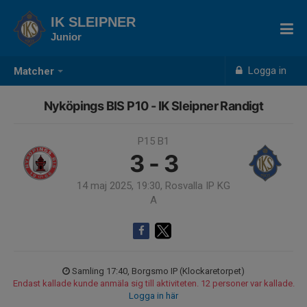
IK SLEIPNER
Junior
Logga in
Matcher
Nyköpings BIS P10 - IK Sleipner Randigt
P15 B1
3 - 3
14 maj 2025, 19:30, Rosvalla IP KG
A
Samling 17:40, Borgsmo IP (Klockaretorpet)
Endast kallade kunde anmäla sig till aktiviteten. 12 personer var kallade.
Logga in här