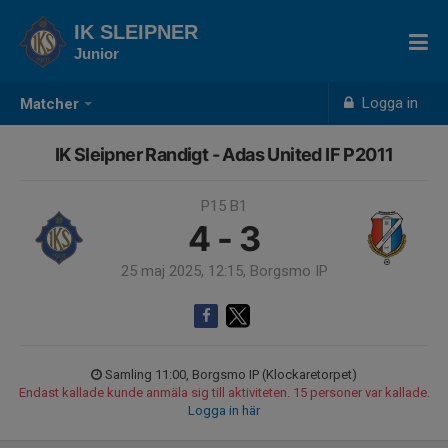
IK SLEIPNER
Junior
Logga in
Matcher
IK Sleipner Randigt - Adas United IF P2011
P15 B1
4 - 3
25 maj 2025, 12:15, Borgsmo IP
Samling 11:00, Borgsmo IP (Klockaretorpet)
Endast kallade kunde anmäla sig till aktiviteten. 15 personer var kallade.
Logga in här