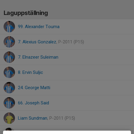
Laguppställning
99. Alexander Touma
7. Alexius Gonzalez
, P-2011 (P15)
7. Elnazeer Suleiman
8. Ervin Suljic
24. George Matti
66. Joseph Said
Liam Sundman
, P-2011 (P15)
Majed Barzawi
, P-2011 (P15)