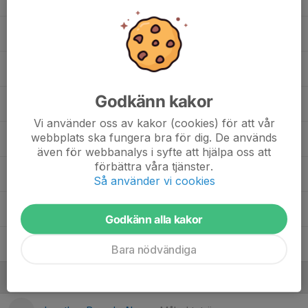
47. Melvin Mesetovic
6. Nabay Henok
Godkänn kakor
3. Niklas Barzola
Vi använder oss av kakor (cookies) för att vår
webbplats ska fungera bra för dig. De används
4. Sakariye Ridwan
även för webbanalys i syfte att hjälpa oss att
förbättra våra tjänster.
19. Tesfahiwet Efreom
Så använder vi cookies
71. Yedidya Yonas
Godkänn alla kakor
10. Yohanna Issa
Bara nödvändiga
Ledare