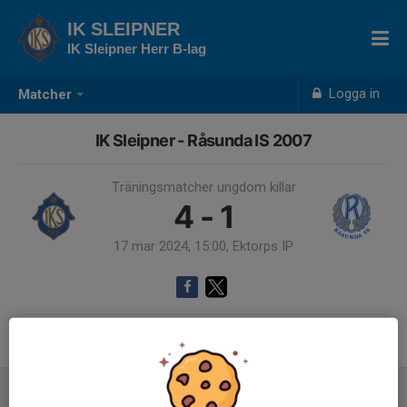
IK SLEIPNER
IK Sleipner Herr B-lag
Logga in
Matcher
IK Sleipner - Råsunda IS 2007
Träningsmatcher ungdom killar
4 - 1
17 mar 2024, 15:00, Ektorps IP
Samling 14:00