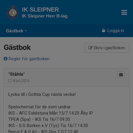
IK SLEIPNER
IK Sleipner Herr B-lag
Logga in
Gästbok
Gästbok
Skriv i gästboken
Regler för gästboken
"Ståhla"
8 jul 2024
Lycka till i Gothia Cup nästa vecka!
Spelschemat för de som undrar:
IKS - AFC Eskilstuna Mån 15/7 14.20 Åby IP
TPEA (Spa) - IKS Tis 16/7 09.30
IKS - S.G Borken e.V (Tys) Tis 16/7 14.30
Beirut F.A (Lib) - IKS Ons 17/7 12.40