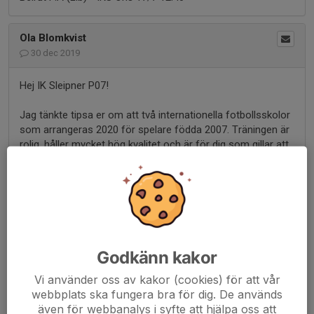
Ola Blomkvist
30 dec 2019
Hej IK Sleipner P07!
Jag tänkte tipsa er om att två internationella fotbollsskolor
som arrangeras 2020 för spelare födda 2007. Träningen är
rolig, håller mycket hög kvalitet och är för dig som gillar att
träna mycket och intensivt.
Dinamo Zagreb som har en av världens främsta
ungdomsakademier håller en fotbollskola på Stockhagens
IP, Stockholm på påsklovet. Perfekt för dig som vill komma
i form till vårsäsongen med klubbens akademicoacher.
Grupper för både utespelare och målvakter. Läs mer på:
Godkänn kakor
http://www.dzsweden.com
Vi använder oss av kakor (cookies) för att vår
Real Madrid kommer till Stockholm för 6:e året och håller
webbplats ska fungera bra för dig. De används
sin populära fotbollsskola på Djursholms IP v32. Varje år
även för webbanalys i syfte att hjälpa oss att