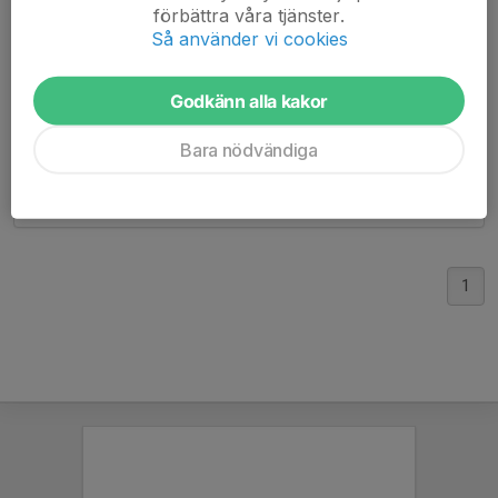
deltar hundratals spelare från hela landet. Grupper för
förbättra våra tjänster.
utespelare och målvakter. Läs mer på
Så använder vi cookies
http://www.frmclinicssweden.com
Godkänn alla kakor
Varmt välkomna alla spelare i IK Sleipner P07!
Bara nödvändiga
Ola Blomkvist
CoachenEvents
1