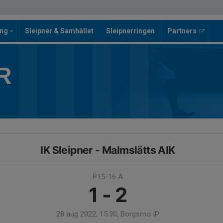
ing
Sleipner & Samhället
Sleipnerringen
Partners
R
IK Sleipner - Malmslätts AIK
P15-16 A
1 - 2
28 aug 2022, 15:30, Borgsmo IP