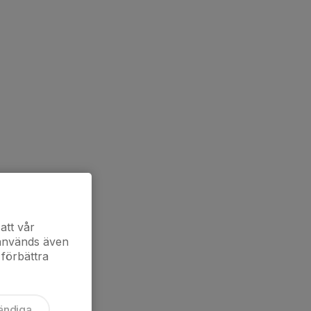
att vår
 används även
 förbättra
ändiga