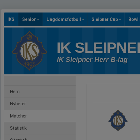
IKS
Senior
Ungdomsfotboll
Sleipner Cup
Bowl
IK SLEIPNE
IK Sleipner Herr B-lag
Hem
Nyheter
Matcher
Statistik