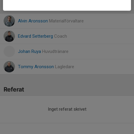
Ledare
Alvin Aronsson
Materialförvaltare
Edvard Setterberg
Coach
Johan Ruya
Huvudtränare
Tommy Aronsson
Lagledare
Referat
Inget referat skrivet