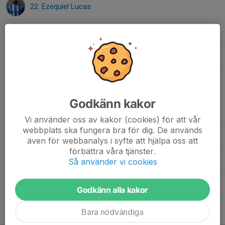
22. Ezequiel Lucas
22. Goran Hadziahmetovic
4. Gustav Gunnarsson
7. Hugo Bilajbegovic
Godkänn kakor
11. Jonatan Gren
Vi använder oss av kakor (cookies) för att vår
webbplats ska fungera bra för dig. De används
23. Maic Sema
även för webbanalys i syfte att hjälpa oss att
förbättra våra tjänster.
12. Max Larsén
Så använder vi cookies
4. Nils Akai Rosell
Godkänn alla kakor
Bara nödvändiga
5. Vetle Larsén