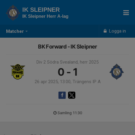
IK SLEIPNER
IK Sleipner Herr A-lag
Logga in
Matcher
BK Forward - IK Sleipner
Div 2 Södra Svealand, herr 2025
0 - 1
26 apr 2025, 13:00, Trängens IP A
Samling 11:30