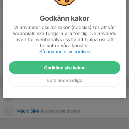
7. Markus Mourad
, U19 (19år)
Godkänn kakor
15. Mosab Elfituri
, U19 (19år)
Vi använder oss av kakor (cookies) för att vår
webbplats ska fungera bra för dig. De används
även för webbanalys i syfte att hjälpa oss att
16. Mounir Ibrahim
, U19 (19år)
förbättra våra tjänster.
Så använder vi cookies
36. Oscar Kosakowski
, U19 (19år)
Godkänn alla kakor
14. Philipe Samuel Da Silva Faustino
, U19 (19år)
Bara nödvändiga
Ledare
Gabriel Mourad
Huvudtränare
Mauro Silva
Assisterande tränare