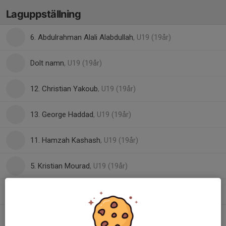
Laguppställning
6. Abdulrahman Alali Alabdullah
, U19 (19år)
Dolt namn
, U19 (19år)
12. Christian Yakoub
, U19 (19år)
13. George Haddad
, U19 (19år)
11. Hamzah Kashash
, U19 (19år)
5. Kristian Mourad
, U19 (19år)
9. Madison Cerera Månsson
, U19 (19år)
2. Mario Issa
, U19 (19år)