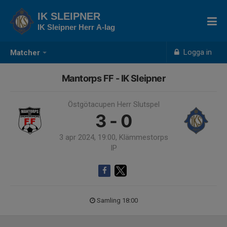
IK SLEIPNER
IK Sleipner Herr A-lag
Logga in
Matcher
Mantorps FF - IK Sleipner
Östgötacupen Herr Slutspel
3 - 0
3 apr 2024, 19:00, Klämmestorps
IP
Samling 18:00