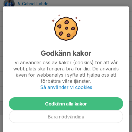
6. Gabriel Lahdo
22. Goran Hadziahmetovic
77. Isak Najhi
14. Jeremia Vikingson
Godkänn kakor
Vi använder oss av kakor (cookies) för att vår
11. Jonatan Gren
webbplats ska fungera bra för dig. De används
även för webbanalys i syfte att hjälpa oss att
20. Oskar Strandberg
förbättra våra tjänster.
Så använder vi cookies
19. Per Olofsson
Godkänn alla kakor
Ledare
Bara nödvändiga
Alvin Aronsson
Materialförvaltare