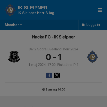
IK SLEIPNER
IK Sleipner Herr A-lag
Logga in
Matcher
Nacka FC - IK Sleipner
Div 2 Södra Svealand, herr 2024
0 - 1
1 maj 2024, 17:00, Fisksätra IP 1
Samling 16:00