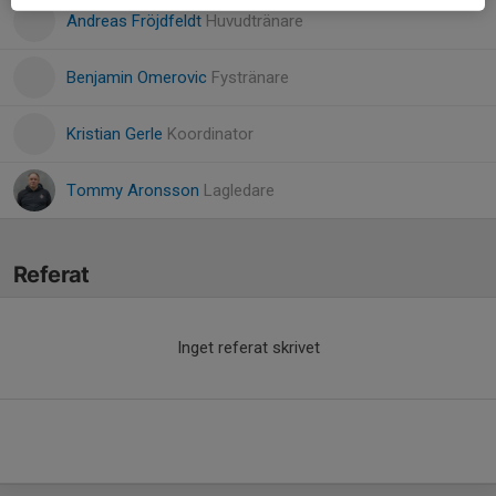
Andreas Fröjdfeldt
Huvudtränare
Benjamin Omerovic
Fystränare
Kristian Gerle
Koordinator
Tommy Aronsson
Lagledare
Referat
Inget referat skrivet