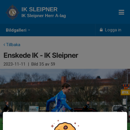
IK SLEIPNER
IK Sleipner Herr A-lag
Logga in
Bildgalleri
Tillbaka
Enskede IK - IK Sleipner
2023-11-11
|
Bild
35
av 59