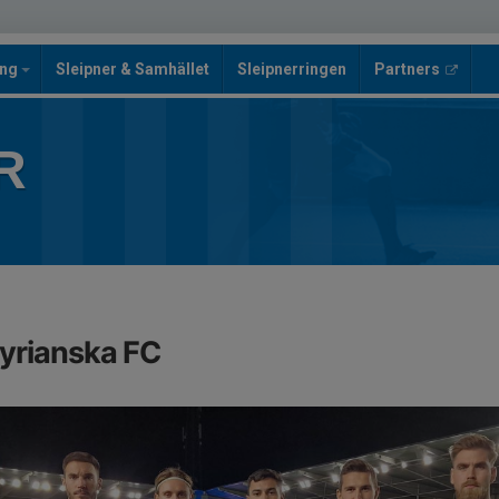
ing
Sleipner & Samhället
Sleipnerringen
Partners
R
Syrianska FC