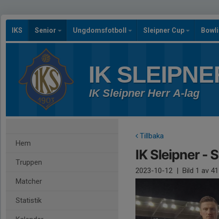
IKS
Senior
Ungdomsfotboll
Sleipner Cup
Bowl
IK SLEIPNE
IK Sleipner Herr A-lag
Tillbaka
Hem
IK Sleipner - 
Truppen
2023-10-12
|
Bild
1
av 41
Matcher
Statistik