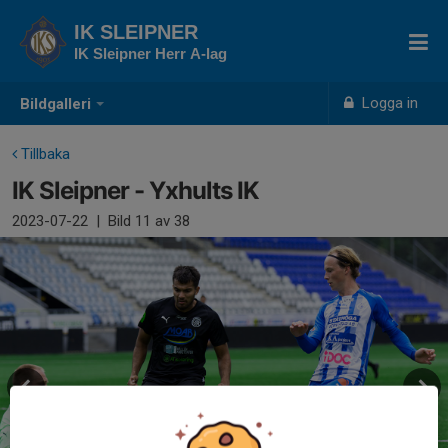
IK SLEIPNER
IK Sleipner Herr A-lag
Logga in
Bildgalleri
Tillbaka
IK Sleipner - Yxhults IK
2023-07-22
|
Bild
11
av 38