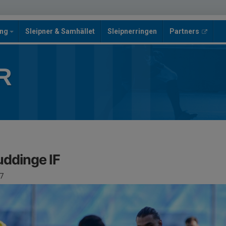
ing
Sleipner & Samhället
Sleipnerringen
Partners
R
uddinge IF
7