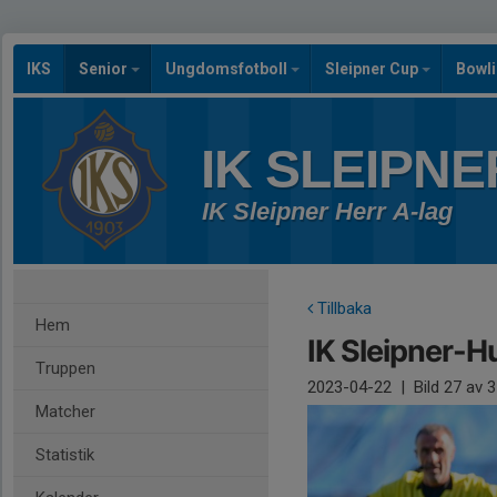
IKS
Senior
Ungdomsfotboll
Sleipner Cup
Bowl
IK SLEIPNE
IK Sleipner Herr A-lag
Tillbaka
Hem
IK Sleipner-H
Truppen
2023-04-22
|
Bild
27
av 3
Matcher
Statistik