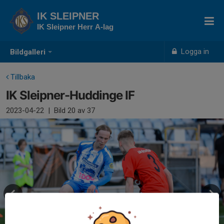
IK SLEIPNER
IK Sleipner Herr A-lag
Logga in
Bildgalleri
Tillbaka
IK Sleipner-Huddinge IF
2023-04-22
|
Bild
20
av 37