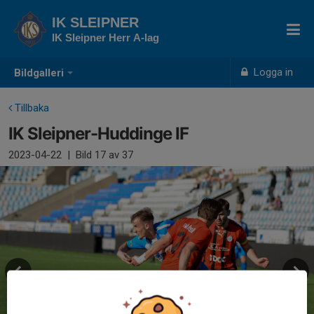
IK SLEIPNER
IK Sleipner Herr A-lag
Logga in
Bildgalleri
Tillbaka
IK Sleipner-Huddinge IF
2023-04-22
|
Bild
17
av 37