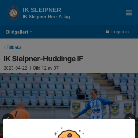
IK SLEIPNER
IK Sleipner Herr A-lag
Logga in
Bildgalleri
Tillbaka
IK Sleipner-Huddinge IF
2023-04-22
|
Bild
12
av 37