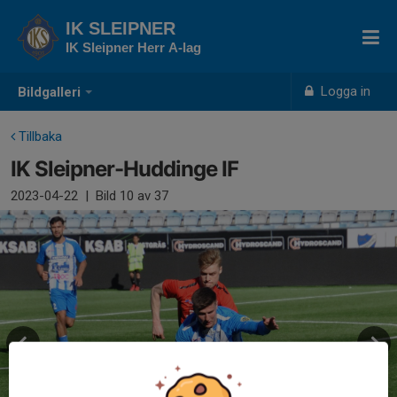
IK SLEIPNER
IK Sleipner Herr A-lag
Logga in
Bildgalleri
Tillbaka
IK Sleipner-Huddinge IF
2023-04-22
|
Bild
10
av 37