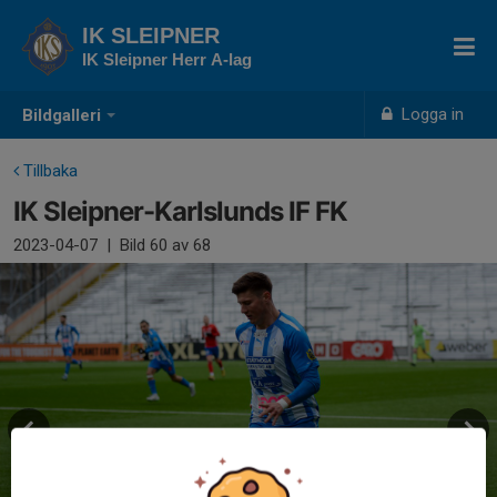
IK SLEIPNER
IK Sleipner Herr A-lag
Logga in
Bildgalleri
Tillbaka
IK Sleipner-Karlslunds IF FK
2023-04-07
|
Bild
60
av 68