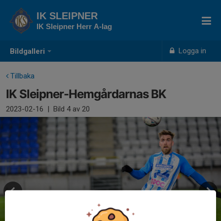
IK SLEIPNER
IK Sleipner Herr A-lag
Logga in
Bildgalleri
Tillbaka
IK Sleipner-Hemgårdarnas BK
2023-02-16
|
Bild
4
av 20