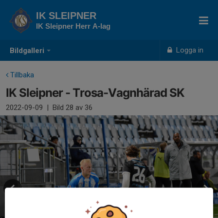
IK SLEIPNER
IK Sleipner Herr A-lag
Logga in
Bildgalleri
Tillbaka
IK Sleipner - Trosa-Vagnhärad SK
2022-09-09
|
Bild
28
av 36