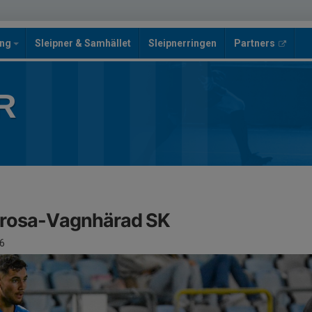
ing
Sleipner & Samhället
Sleipnerringen
Partners
R
 Trosa-Vagnhärad SK
6