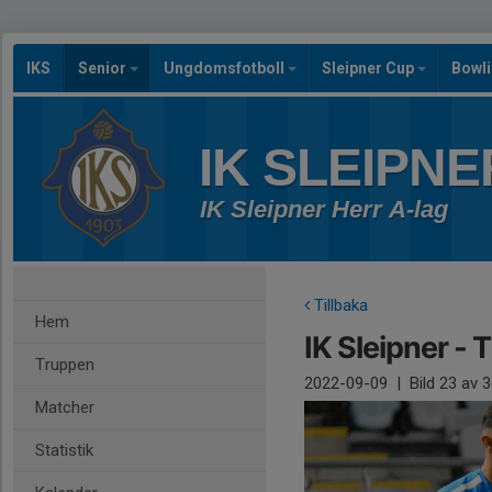
IKS
Senior
Ungdomsfotboll
Sleipner Cup
Bowl
IK SLEIPNE
IK Sleipner Herr A-lag
Tillbaka
Hem
IK Sleipner -
Truppen
2022-09-09
|
Bild
23
av 3
Matcher
Statistik