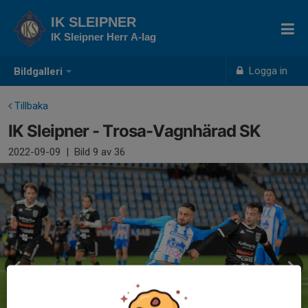
IK SLEIPNER
IK Sleipner Herr A-lag
Logga in
Bildgalleri
Tillbaka
IK Sleipner - Trosa-Vagnhärad SK
2022-09-09
|
Bild
9
av 36